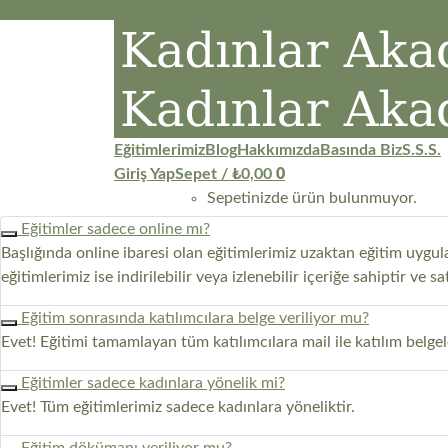
İçeriğe
atla
Eğitimlerimiz
Blog
Hakkımızda
Basında Biz
S.S.S.
Giriş Yap
Sepet /
₺
0,00
0
Sepetinizde ürün bulunmuyor.
Eğitimler sadece online mı?
0
Başlığında online ibaresi olan eğitimlerimiz uzaktan eğitim uygula
Sepet
eğitimlerimiz ise indirilebilir veya izlenebilir içeriğe sahiptir ve s
Sepetinizde ürün bulunmuyor.
Eğitim sonrasında katılımcılara belge veriliyor mu?
Evet! Eğitimi tamamlayan tüm katılımcılara mail ile katılım belgele
Eğitimler sadece kadınlara yönelik mi?
Evet! Tüm eğitimlerimiz sadece kadınlara yöneliktir.