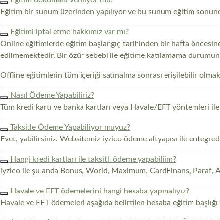
Eğitim dökümanı veriliyor mu?
Eğitim bir sunum üzerinden yapılıyor ve bu sunum eğitim sonunda k
Eğitimi iptal etme hakkımız var mı?
Online eğitimlerde eğitim başlangıç tarihinden bir hafta öncesine
edilmemektedir. Bir özür sebebi ile eğitime katılamama durumunda 
Offline eğitimlerin tüm içeriği satınalma sonrası erişilebilir olm
Nasıl Ödeme Yapabiliriz?
Tüm kredi kartı ve banka kartları veya Havale/EFT yöntemleri ile
Taksitle Ödeme Yapabiliyor muyuz?
Evet, yabilirsiniz. Websitemiz iyzico ödeme altyapısı ile entegredir
Hangi kredi kartları ile taksitli ödeme yapabiliim?
iyzico ile şu anda Bonus, World, Maximum, CardFinans, Paraf, Axe
Havale ve EFT ödemelerini hangi hesaba yapmalıyız?
Havale ve EFT ödemeleri aşağıda belirtilen hesaba eğitim başlığı v