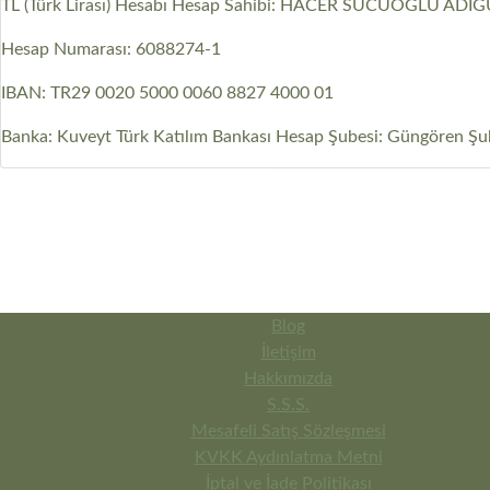
TL (Türk Lirası) Hesabı Hesap Sahibi: HACER SUCUOĞLU ADI
Hesap Numarası: 6088274-1
IBAN: TR29 0020 5000 0060 8827 4000 01
Banka: Kuveyt Türk Katılım Bankası Hesap Şubesi: Güngören Ş
Blog
İletişim
Hakkımızda
S.S.S.
Mesafeli Satış Sözleşmesi
KVKK Aydınlatma Metni
İptal ve İade Politikası