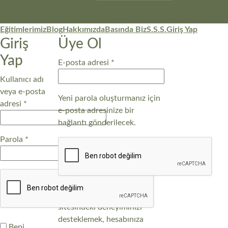
Copyright 2026 ©
Kadınlar Akademisi
Eğitimlerimiz
Blog
Hakkımızda
Basında Biz
S.S.S.
Giriş Yap
Giriş
Üye Ol
Yap
E-posta adresi
*
Kullanıcı adı
veya e-posta
Yeni parola oluşturmanız için
adresi
*
e-posta adresinize bir
bağlantı gönderilecek.
Parola
*
Kişisel verileriniz, bu web
sitesindeki deneyiminizi
desteklemek, hesabınıza
Beni