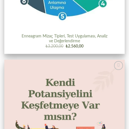
Enneagram Mizaç Tipleri, Test Uygulaması, Analiz
ve Değerlendirme
Orijinal
Şu
₺
3.200,00
₺
2.560,00
fiyat:
andaki
₺3.200,00.
fiyat:
₺2.560,00.