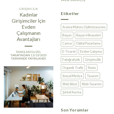
GIRIŞIMCILIK
Etiketler
Kadınlar
Girişimciler İçin
Evden
Arama Motoru Optimizasyonu
Çalışmanın
Başarı
Başarı Hikayeleri
Avantajları
Canva
Dijital Pazarlama
E-Ticaret
Evden Çalışma
ISMAILADIGUZEL
TARAFINDAN
12/10/2023
TARIHINDE YAYINLANDI
Fotoğrafçılık
Girişimcilik
Organik Trafik
Reels
Sosyal Medya
Tasarım
Web Sitesi
Web Tasarımı
Şirket Kurma
Son Yorumlar