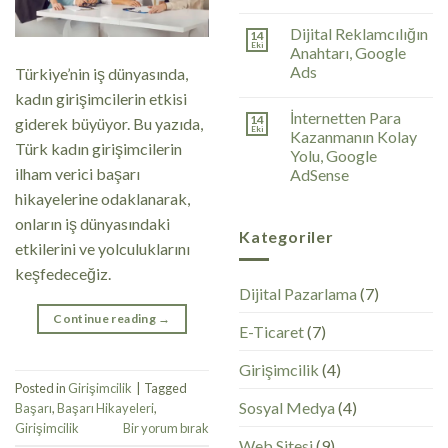
Dijital Reklamcılığın
14
Eki
Anahtarı, Google
Ads
Türkiye’nin iş dünyasında,
kadın girişimcilerin etkisi
İnternetten Para
14
giderek büyüyor. Bu yazıda,
Eki
Kazanmanın Kolay
Türk kadın girişimcilerin
Yolu, Google
ilham verici başarı
AdSense
hikayelerine odaklanarak,
onların iş dünyasındaki
Kategoriler
etkilerini ve yolculuklarını
keşfedeceğiz.
Dijital Pazarlama
(7)
Continue reading
→
E-Ticaret
(7)
Girişimcilik
(4)
Posted in
Girişimcilik
|
Tagged
Sosyal Medya
(4)
Başarı
,
Başarı Hikayeleri
,
Girişimcilik
Bir yorum bırak
Web Sitesi
(9)