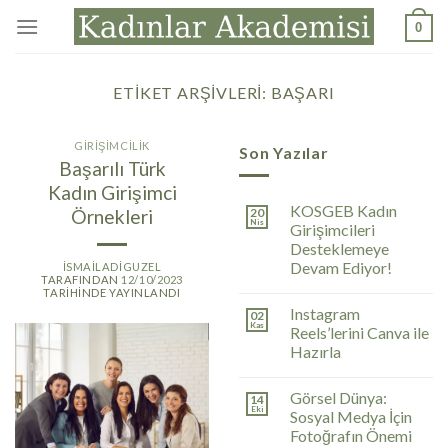
İçeriğe
0
atla
ETIKET ARŞIVLERI:
BAŞARI
GIRIŞIMCILIK
Son Yazılar
Başarılı Türk
Kadın Girişimci
KOSGEB Kadın
Örnekleri
20
Nis
Girişimcileri
Desteklemeye
Devam Ediyor!
ISMAILADIGUZEL
TARAFINDAN
12/10/2023
TARIHINDE YAYINLANDI
Instagram
02
Kas
Reels’lerini Canva ile
Hazırla
Görsel Dünya:
14
Eki
Sosyal Medya İçin
Fotoğrafın Önemi