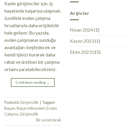
Kadın girişimciler için, iş
hayatında başarıya ulaşmak,
Arşivler
özellikle evden çalışma
fırsatlarıyla daha erişilebilir
Nisan 2024
(1)
hale geliyor. Bu yazıda,
evden çalışmanın sunduğu
Kasım 2023
(1)
avantajları keşfedecek ve
Ekim 2023
(15)
kendi işinizi kurarak daha
rahat ve üretken bir çalışma
ortamı yaratabileceksiniz.
Continue reading
→
Posted in
Girişimcilik
|
Tagged
Başarı
,
Başarı Hikayeleri
,
Evden
Çalışma
,
Girişimcilik
Bir yorum bırak