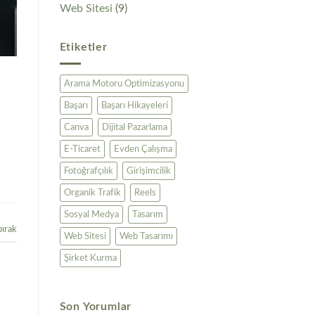
Web Sitesi
(9)
Etiketler
Arama Motoru Optimizasyonu
Başarı
Başarı Hikayeleri
a
Canva
Dijital Pazarlama
E-Ticaret
Evden Çalışma
Fotoğrafçılık
Girişimcilik
Organik Trafik
Reels
Sosyal Medya
Tasarım
bırak
Web Sitesi
Web Tasarımı
Şirket Kurma
Son Yorumlar