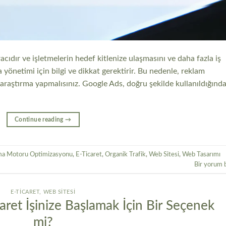
racıdır ve işletmelerin hedef kitlenize ulaşmasını ve daha fazla iş
 yönetimi için bilgi ve dikkat gerektirir. Bu nedenle, reklam
raştırma yapmalısınız. Google Ads, doğru şekilde kullanıldığınd
Continue reading
→
a Motoru Optimizasyonu
,
E-Ticaret
,
Organik Trafik
,
Web Sitesi
,
Web Tasarımı
Bir yorum 
E-TICARET
,
WEB SITESI
aret İşinize Başlamak İçin Bir Seçenek
mi?