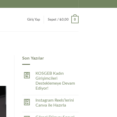
0
Giriş Yap
Sepet /
₺
0,00
Son Yazılar
KOSGEB Kadın
20
Nis
Girişimcileri
Desteklemeye Devam
Ediyor!
Instagram Reels’lerini
02
Kas
Canva ile Hazırla