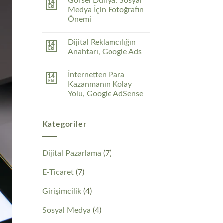
Görsel Dünya: Sosyal
14
Eki
Medya İçin Fotoğrafın
Önemi
Dijital Reklamcılığın
14
Eki
Anahtarı, Google Ads
İnternetten Para
14
Eki
Kazanmanın Kolay
Yolu, Google AdSense
Kategoriler
Dijital Pazarlama
(7)
E-Ticaret
(7)
Girişimcilik
(4)
Sosyal Medya
(4)