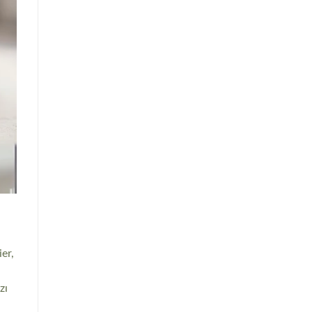
er,
zı