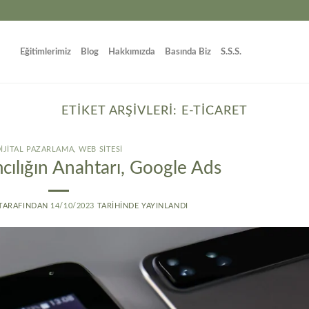
Eğitimlerimiz
Blog
Hakkımızda
Basında Biz
S.S.S.
ETIKET ARŞIVLERI:
E-TICARET
IJITAL PAZARLAMA
,
WEB SITESI
mcılığın Anahtarı, Google Ads
TARAFINDAN
14/10/2023
TARIHINDE YAYINLANDI