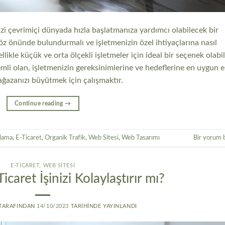
nizi çevrimiçi dünyada hızla başlatmanıza yardımcı olabilecek bir
göz önünde bulundurmalı ve işletmenizin özel ihtiyaçlarına nasıl
ikle küçük ve orta ölçekli işletmeler için ideal bir seçenek olabil
emli olan, işletmenizin gereksinimlerine ve hedeflerine en uygun e
ğazanızı büyütmek için çalışmaktır.
Continue reading
→
rlama
,
E-Ticaret
,
Organik Trafik
,
Web Sitesi
,
Web Tasarımı
Bir yorum 
E-TICARET
,
WEB SITESI
caret İşinizi Kolaylaştırır mı?
TARAFINDAN
14/10/2023
TARIHINDE YAYINLANDI