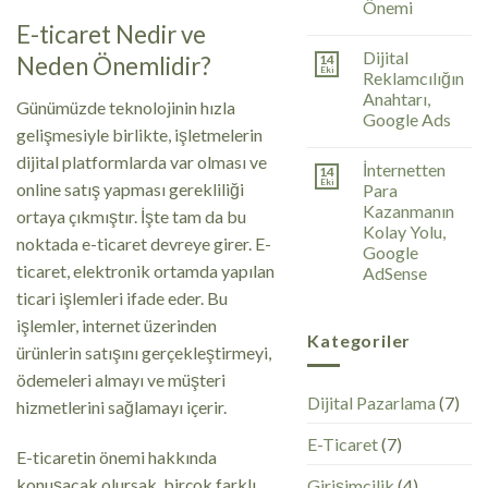
Önemi
E-ticaret Nedir ve
Dijital
Neden Önemlidir?
14
Eki
Reklamcılığın
Anahtarı,
Günümüzde teknolojinin hızla
Google Ads
gelişmesiyle birlikte, işletmelerin
dijital platformlarda var olması ve
İnternetten
14
Eki
online satış yapması gerekliliği
Para
Kazanmanın
ortaya çıkmıştır. İşte tam da bu
Kolay Yolu,
noktada e-ticaret devreye girer. E-
Google
ticaret, elektronik ortamda yapılan
AdSense
ticari işlemleri ifade eder. Bu
işlemler, internet üzerinden
Kategoriler
ürünlerin satışını gerçekleştirmeyi,
ödemeleri almayı ve müşteri
Dijital Pazarlama
(7)
hizmetlerini sağlamayı içerir.
E-Ticaret
(7)
E-ticaretin önemi hakkında
konuşacak olursak, birçok farklı
Girişimcilik
(4)