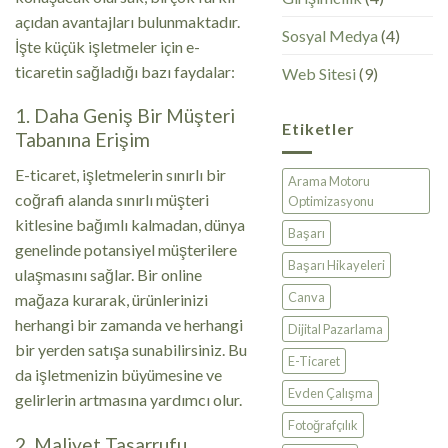
açıdan avantajları bulunmaktadır.
Sosyal Medya
(4)
İşte küçük işletmeler için e-
ticaretin sağladığı bazı faydalar:
Web Sitesi
(9)
1. Daha Geniş Bir Müşteri
Etiketler
Tabanına Erişim
E-ticaret, işletmelerin sınırlı bir
Arama Motoru
coğrafi alanda sınırlı müşteri
Optimizasyonu
kitlesine bağımlı kalmadan, dünya
Başarı
genelinde potansiyel müşterilere
Başarı Hikayeleri
ulaşmasını sağlar. Bir online
Canva
mağaza kurarak, ürünlerinizi
herhangi bir zamanda ve herhangi
Dijital Pazarlama
bir yerden satışa sunabilirsiniz. Bu
E-Ticaret
da işletmenizin büyümesine ve
Evden Çalışma
gelirlerin artmasına yardımcı olur.
Fotoğrafçılık
2. Maliyet Tasarrufu