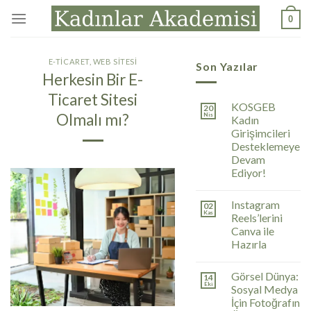
İçeriğe
0
atla
E-TICARET
,
WEB SITESI
Son Yazılar
Herkesin Bir E-
Ticaret Sitesi
KOSGEB
20
Olmalı mı?
Nis
Kadın
Girişimcileri
Desteklemeye
Devam
Ediyor!
Instagram
02
Kas
Reels’lerini
Canva ile
Hazırla
Görsel Dünya:
14
Eki
Sosyal Medya
İçin Fotoğrafın