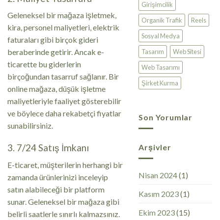
Girişimcilik
Geleneksel bir mağaza işletmek,
Organik Trafik
Reels
kira, personel maliyetleri, elektrik
Sosyal Medya
faturaları gibi birçok gideri
beraberinde getirir. Ancak e-
Tasarım
Web Sitesi
ticarette bu giderlerin
Web Tasarımı
birçoğundan tasarruf sağlanır. Bir
Şirket Kurma
online mağaza, düşük işletme
maliyetleriyle faaliyet gösterebilir
ve böylece daha rekabetçi fiyatlar
Son Yorumlar
sunabilirsiniz.
3. 7/24 Satış İmkanı
Arşivler
E-ticaret, müşterilerin herhangi bir
Nisan 2024
(1)
zamanda ürünlerinizi inceleyip
satın alabileceği bir platform
Kasım 2023
(1)
sunar. Geleneksel bir mağaza gibi
Ekim 2023
(15)
belirli saatlerle sınırlı kalmazsınız.