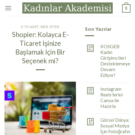
İçeriğe
0
atla
E-TICARET
,
WEB SITESI
Son Yazılar
Shopier: Kolayca E-
Ticaret İşinize
KOSGEB
20
Başlamak İçin Bir
Nis
Kadın
Girişimcileri
Seçenek mi?
Desteklemeye
Devam
Ediyor!
Instagram
02
Kas
Reels’lerini
Canva ile
Hazırla
Görsel Dünya:
14
Eki
Sosyal Medya
İçin Fotoğrafın