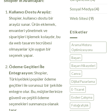
Shopier’in Avantajları:
Sosyal Medya
(4)
Kullanıcı Dostu Arayüz:
Shopier, kullanıcı dostu bir
Web Sitesi
(9)
arayüz sunar. Ürün eklemek,
envanteri yönetmek ve
Etiketler
siparişleri işlemek kolaydır, bu
da web tasarım tecrübesi
Arama Motoru
olmayanlar için uygun bir
Optimizasyonu
seçenek yapar.
Başarı
Başarı Hikayeleri
Ödeme Geçitleri İle
Entegrasyon:
Shopier,
Canva
Türkiye’deki popüler ödeme
Dijital Pazarlama
geçitleri ile sorunsuz bir şekilde
E-Ticaret
entegre olur. Bu, müşterilerinize
güvenli ve çeşitli ödeme
Evden Çalışma
seçenekleri sunmanıza olanak
Fotoğrafçılık
tanır.