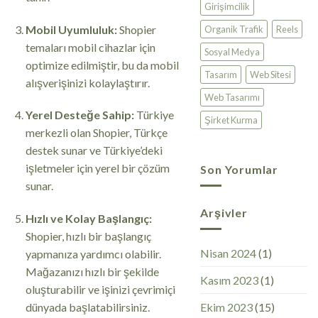
Girişimcilik
Mobil Uyumluluk:
Shopier
Organik Trafik
Reels
temaları mobil cihazlar için
Sosyal Medya
optimize edilmiştir, bu da mobil
Tasarım
Web Sitesi
alışverişinizi kolaylaştırır.
Web Tasarımı
Yerel Desteğe Sahip:
Türkiye
Şirket Kurma
merkezli olan Shopier, Türkçe
destek sunar ve Türkiye’deki
işletmeler için yerel bir çözüm
Son Yorumlar
sunar.
Arşivler
Hızlı ve Kolay Başlangıç:
Shopier, hızlı bir başlangıç
Nisan 2024
(1)
yapmanıza yardımcı olabilir.
Mağazanızı hızlı bir şekilde
Kasım 2023
(1)
oluşturabilir ve işinizi çevrimiçi
Ekim 2023
(15)
dünyada başlatabilirsiniz.