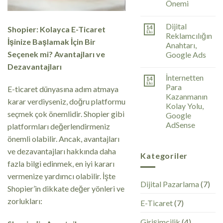
Önemi
Dijital
14
Shopier: Kolayca E-Ticaret
Eki
Reklamcılığın
İşinize Başlamak İçin Bir
Anahtarı,
Seçenek mi? Avantajları ve
Google Ads
Dezavantajları
İnternetten
14
Eki
Para
E-ticaret dünyasına adım atmaya
Kazanmanın
karar verdiyseniz, doğru platformu
Kolay Yolu,
seçmek çok önemlidir. Shopier gibi
Google
AdSense
platformları değerlendirmeniz
önemli olabilir. Ancak, avantajları
ve dezavantajları hakkında daha
Kategoriler
fazla bilgi edinmek, en iyi kararı
vermenize yardımcı olabilir. İşte
Dijital Pazarlama
(7)
Shopier’in dikkate değer yönleri ve
zorlukları:
E-Ticaret
(7)
Girişimcilik
(4)