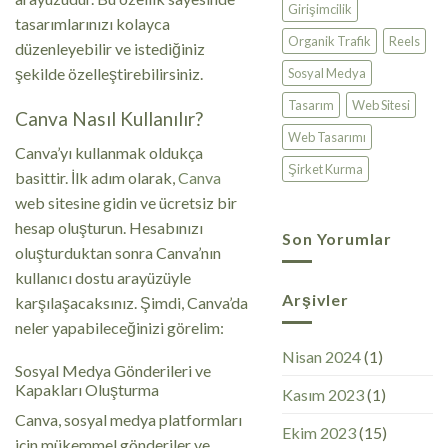
Girişimcilik
tasarımlarınızı kolayca
Organik Trafik
Reels
düzenleyebilir ve istediğiniz
şekilde özelleştirebilirsiniz.
Sosyal Medya
Tasarım
Web Sitesi
Canva Nasıl Kullanılır?
Web Tasarımı
Canva’yı kullanmak oldukça
Şirket Kurma
basittir. İlk adım olarak,
Canva
web sitesine gidin ve ücretsiz bir
hesap oluşturun. Hesabınızı
Son Yorumlar
oluşturduktan sonra Canva’nın
kullanıcı dostu arayüzüyle
Arşivler
karşılaşacaksınız. Şimdi, Canva’da
neler yapabileceğinizi görelim:
Nisan 2024
(1)
Sosyal Medya Gönderileri ve
Kapakları Oluşturma
Kasım 2023
(1)
Canva, sosyal medya platformları
Ekim 2023
(15)
için mükemmel gönderiler ve