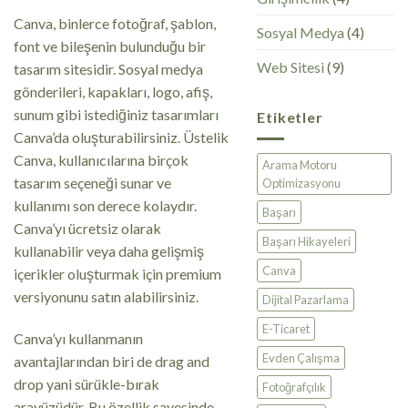
Canva, binlerce fotoğraf, şablon,
Sosyal Medya
(4)
font ve bileşenin bulunduğu bir
Web Sitesi
(9)
tasarım sitesidir. Sosyal medya
gönderileri, kapakları, logo, afiş,
sunum gibi istediğiniz tasarımları
Etiketler
Canva’da oluşturabilirsiniz. Üstelik
Canva, kullanıcılarına birçok
Arama Motoru
tasarım seçeneği sunar ve
Optimizasyonu
kullanımı son derece kolaydır.
Başarı
Canva’yı ücretsiz olarak
Başarı Hikayeleri
kullanabilir veya daha gelişmiş
Canva
içerikler oluşturmak için premium
versiyonunu satın alabilirsiniz.
Dijital Pazarlama
E-Ticaret
Canva’yı kullanmanın
Evden Çalışma
avantajlarından biri de drag and
drop yani sürükle-bırak
Fotoğrafçılık
arayüzüdür. Bu özellik sayesinde