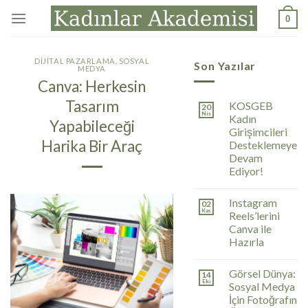
İçeriğe
0
atla
DIJITAL PAZARLAMA
,
SOSYAL
Son Yazılar
MEDYA
Canva: Herkesin
Tasarım
KOSGEB
20
Nis
Kadın
Yapabileceği
Girişimcileri
Harika Bir Araç
Desteklemeye
Devam
Ediyor!
Instagram
02
Kas
Reels’lerini
Canva ile
Hazırla
Görsel Dünya:
14
Eki
Sosyal Medya
İçin Fotoğrafın