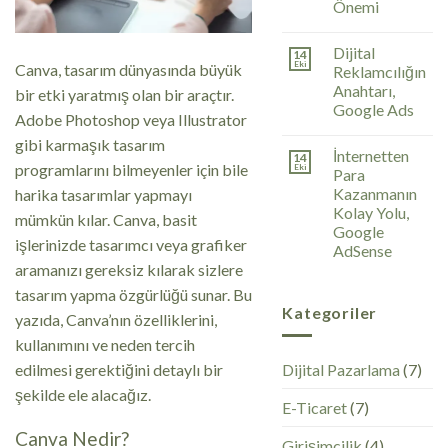
Önemi
Dijital
14
Eki
Canva, tasarım dünyasında büyük
Reklamcılığın
Anahtarı,
bir etki yaratmış olan bir araçtır.
Google Ads
Adobe Photoshop veya Illustrator
gibi karmaşık tasarım
İnternetten
14
programlarını bilmeyenler için bile
Eki
Para
Kazanmanın
harika tasarımlar yapmayı
Kolay Yolu,
mümkün kılar. Canva, basit
Google
işlerinizde tasarımcı veya grafiker
AdSense
aramanızı gereksiz kılarak sizlere
tasarım yapma özgürlüğü sunar. Bu
Kategoriler
yazıda, Canva’nın özelliklerini,
kullanımını ve neden tercih
edilmesi gerektiğini detaylı bir
Dijital Pazarlama
(7)
şekilde ele alacağız.
E-Ticaret
(7)
Canva Nedir?
Girişimcilik
(4)